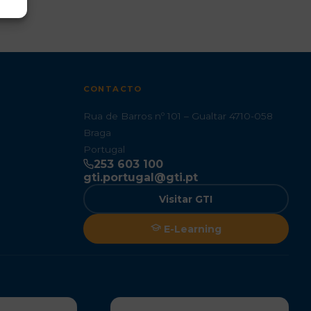
CONTACTO
Rua de Barros nº 101 – Gualtar 4710-058
Braga
Portugal
253 603 100
gti.portugal@gti.pt
Visitar GTI
E-Learning