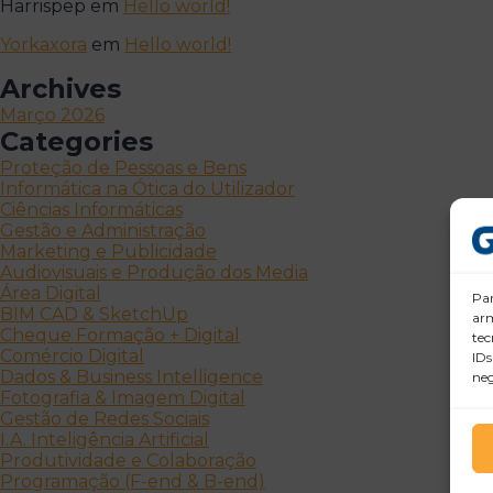
Harrispep
em
Hello world!
Yorkaxora
em
Hello world!
Archives
Março 2026
Categories
Proteção de Pessoas e Bens
Informática na Ótica do Utilizador
Ciências Informáticas
Gestão e Administração
Marketing e Publicidade
Audiovisuais e Produção dos Media
Área Digital
Par
BIM CAD & SketchUp
arm
Cheque Formação + Digital
tec
Comércio Digital
IDs
Dados & Business Intelligence
neg
Fotografia & Imagem Digital
Gestão de Redes Sociais
I.A. Inteligência Artificial
Produtividade e Colaboração
Programação (F-end & B-end)