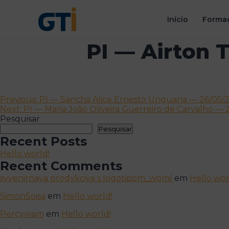
Início
Formaç
PI — Airton T
Navegação
Previous:
PI — Sancha Alice Ernesto Unguana — 26/05/2
Next:
PI — Maria João Oliveira Guerreiro de Carvalho — 
de
Pesquisar
artigos
Pesquisar
Recent Posts
Hello world!
Recent Comments
syvenirnaya prodykciya s logotipom_woml
em
Hello wor
SimonSoisa
em
Hello world!
Percywam
em
Hello world!