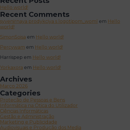
Recent Posts
Hello world!
Recent Comments
syvenirnaya prodykciya s logotipom_woml
em
Hello
world!
SimonSoisa
em
Hello world!
Percywam
em
Hello world!
Harrispep
em
Hello world!
Yorkaxora
em
Hello world!
Archives
Março 2026
Categories
Proteção de Pessoas e Bens
Informática na Ótica do Utilizador
Ciências Informáticas
Gestão e Administração
Marketing e Publicidade
Audiovisuais e Produção dos Media