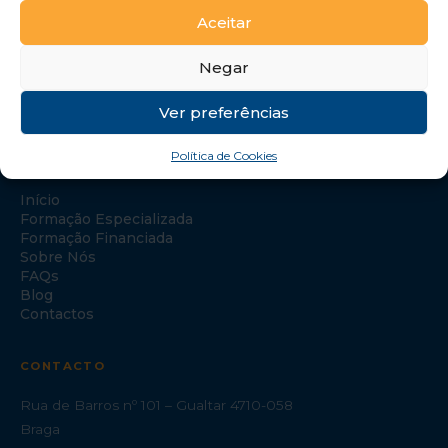
Aceitar
Negar
Ver preferências
Política de Cookies
NAVEGAÇÃO
Início
Formação Especializada
Formação Financiada
Sobre Nós
FAQs
Blog
Contactos
CONTACTO
Rua de Barros nº 101 – Gualtar 4710-058
Braga