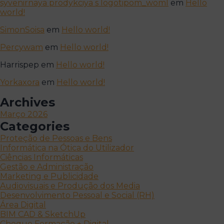
syvenirnaya prodykciya s logotipom_woml
em
Hello
world!
SimonSoisa
em
Hello world!
Percywam
em
Hello world!
Harrispep
em
Hello world!
Yorkaxora
em
Hello world!
Archives
Março 2026
Categories
Proteção de Pessoas e Bens
Informática na Ótica do Utilizador
Ciências Informáticas
Gestão e Administração
Marketing e Publicidade
Audiovisuais e Produção dos Media
Desenvolvimento Pessoal e Social (RH)
Área Digital
BIM CAD & SketchUp
Cheque Formação + Digital