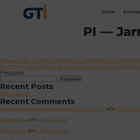
Início
Formaç
PI — Jar
Navegação
Previous:
PI — CARLOS MANUEL DOMINGUES PEREIRA — 
Next:
PI — Ana Beatriz de Sousa Gonçalves — 21/04/2026
de
Pesquisar
artigos
Pesquisar
Recent Posts
Hello world!
Recent Comments
syvenirnaya prodykciya s logotipom_woml
em
Hello wor
SimonSoisa
em
Hello world!
Percywam
em
Hello world!