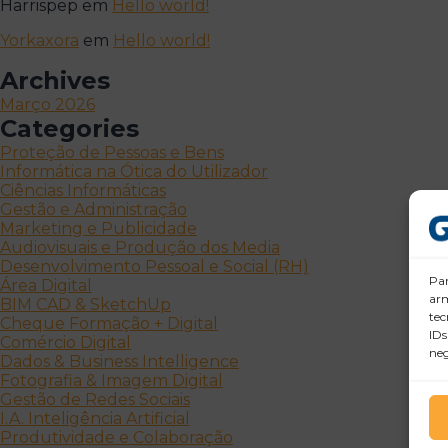
Harrispep
em
Hello world!
Yorkaxora
em
Hello world!
Archives
Março 2026
Categories
Proteção de Pessoas e Bens
Informática na Ótica do Utilizador
Ciências Informáticas
Gestão e Administração
Marketing e Publicidade
Audiovisuais e Produção dos Media
Desenvolvimento Pessoal e Social (RH)
Par
Área Digital
arm
BIM CAD & SketchUp
tec
Cheque Formação + Digital
IDs
Comércio Digital
neg
Dados & Business Intelligence
Fotografia & Imagem Digital
Gestão de Redes Sociais
I.A. Inteligência Artificial
Produtividade e Colaboração