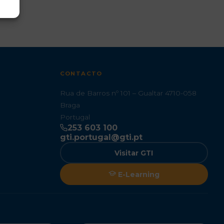
CONTACTO
Rua de Barros nº 101 – Gualtar 4710-058
Braga
Portugal
253 603 100
gti.portugal@gti.pt
Visitar GTI
E-Learning