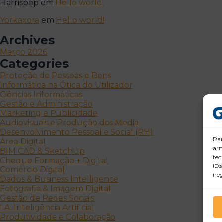
Harrispep
em
Hello world!
Yorkaxora
em
Hello world!
Archives
Março 2026
Categories
Proteção de Pessoas e Bens
Informática na Ótica do Utilizador
Ciências Informáticas
Gestão e Administração
Marketing e Publicidade
Audiovisuais e Produção dos Media
Desenvolvimento Pessoal e Social (RH)
Par
Área Digital
arm
BIM CAD & SketchUp
tec
Cheque Formação + Digital
IDs
Comércio Digital
neg
Dados & Business Intelligence
Fotografia & Imagem Digital
Gestão de Redes Sociais
I.A. Inteligência Artificial
Produtividade e Colaboração