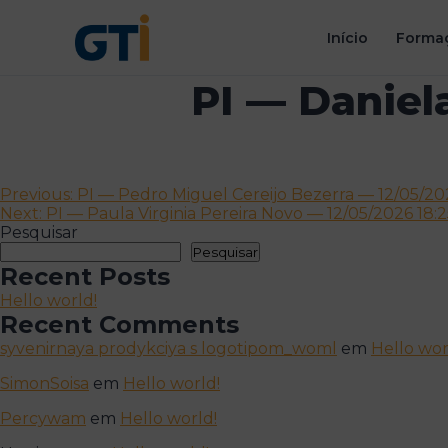
Início
Formaç
PI — Daniela
Navegação
Previous:
PI — Pedro Miguel Cereijo Bezerra — 12/05/202
Next:
PI — Paula Virginia Pereira Novo — 12/05/2026 18:2
de
Pesquisar
artigos
Pesquisar
Recent Posts
Hello world!
Recent Comments
syvenirnaya prodykciya s logotipom_woml
em
Hello wor
SimonSoisa
em
Hello world!
Percywam
em
Hello world!