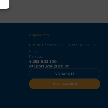
CONTACTO
Rua de Barros nº 101 – Gualtar 4710-058
Braga
Portugal
253 603 100
gti.portugal@gti.pt
Visitar GTI
E-Learning