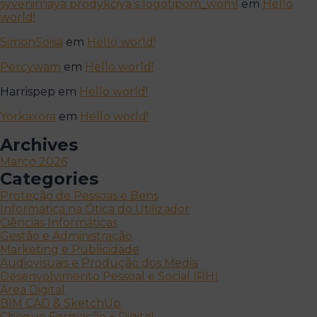
syvenirnaya prodykciya s logotipom_woml
em
Hello
world!
SimonSoisa
em
Hello world!
Percywam
em
Hello world!
Harrispep
em
Hello world!
Yorkaxora
em
Hello world!
Archives
Março 2026
Categories
Proteção de Pessoas e Bens
Informática na Ótica do Utilizador
Ciências Informáticas
Gestão e Administração
Marketing e Publicidade
Audiovisuais e Produção dos Media
Desenvolvimento Pessoal e Social (RH)
Área Digital
BIM CAD & SketchUp
Cheque Formação + Digital