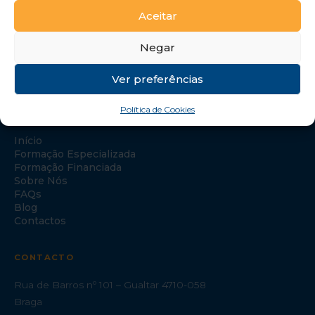
Aceitar
Negar
Ver preferências
Política de Cookies
NAVEGAÇÃO
Início
Formação Especializada
Formação Financiada
Sobre Nós
FAQs
Blog
Contactos
CONTACTO
Rua de Barros nº 101 – Gualtar 4710-058
Braga