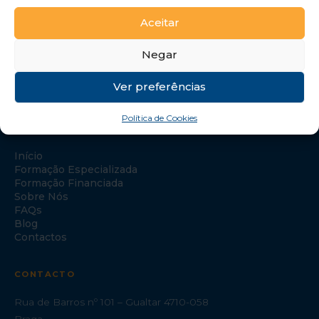
Aceitar
Negar
Ver preferências
Política de Cookies
NAVEGAÇÃO
Início
Formação Especializada
Formação Financiada
Sobre Nós
FAQs
Blog
Contactos
CONTACTO
Rua de Barros nº 101 – Gualtar 4710-058