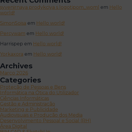
Recent Comments
syvenirnaya prodykciya s logotipom_woml
em
Hello
world!
SimonSoisa
em
Hello world!
Percywam
em
Hello world!
Harrispep
em
Hello world!
Yorkaxora
em
Hello world!
Archives
Março 2026
Categories
Proteção de Pessoas e Bens
Informática na Ótica do Utilizador
Ciências Informáticas
Gestão e Administração
Marketing e Publicidade
Audiovisuais e Produção dos Media
Desenvolvimento Pessoal e Social (RH)
Área Digital
BIM CAD & SketchUp