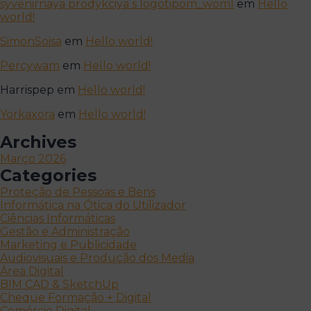
syvenirnaya prodykciya s logotipom_woml
em
Hello
world!
SimonSoisa
em
Hello world!
Percywam
em
Hello world!
Harrispep
em
Hello world!
Yorkaxora
em
Hello world!
Archives
Março 2026
Categories
Proteção de Pessoas e Bens
Informática na Ótica do Utilizador
Ciências Informáticas
Gestão e Administração
Marketing e Publicidade
Audiovisuais e Produção dos Media
Área Digital
BIM CAD & SketchUp
Cheque Formação + Digital
Comércio Digital