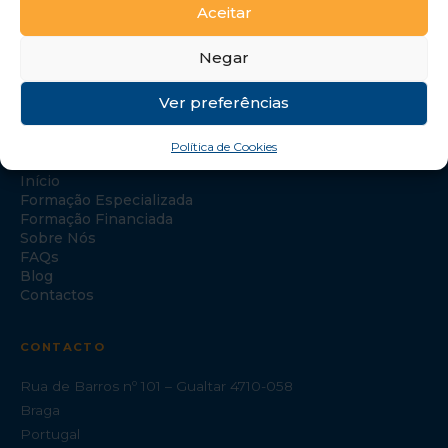
Aceitar
Negar
Ver preferências
NAVEGAÇÃO
Política de Cookies
Início
Formação Especializada
Formação Financiada
Sobre Nós
FAQs
Blog
Contactos
CONTACTO
Rua de Barros nº 101 – Gualtar 4710-058
Braga
Portugal