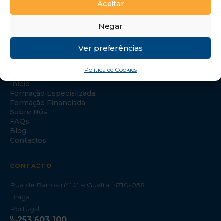
Aceitar
Negar
Ver preferências
NAVEGAÇÃO
Política de Cookies
Início
Formação Especializada
Formação Financiada
Sobre Nós
FAQs
Blog
Contactos
CONTACTO
Rua de Barros nº 101 – Gualtar 4710-058
Braga
Portugal
253 603 100