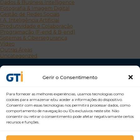
Dados & Business Intelligence
Fotografia & Imagem Digital
Gestão de Redes Sociais
I.A. Inteligência Artificial
Produtividade e Colaboração
Programação (F-end & B-end)
Sistemas & Cibersegurança
Vídeo
Outras Áreas
Uncategorized
Gerir o Consentimento
Para fornecer as melhores experiências, usamos tecnologias como
cookies para armazenar e/ou aceder a informações do dispositivo.
Consentir com essas tecnologias nos permitirá processar dados, como
Desenvolvemos Pessoas e Organizações
comportamento de navegação ou IDs exclusivos neste site. Não
GTI Portugal – Formação Profissional, S.A.
consentir ou retirar o consentimento pode afetar negativamante certos
recursos e funções.