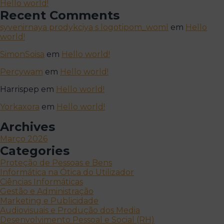
Hello world!
Recent Comments
syvenirnaya prodykciya s logotipom_woml
em
Hello
world!
SimonSoisa
em
Hello world!
Percywam
em
Hello world!
Harrispep
em
Hello world!
Yorkaxora
em
Hello world!
Archives
Março 2026
Categories
Proteção de Pessoas e Bens
Informática na Ótica do Utilizador
Ciências Informáticas
Gestão e Administração
Marketing e Publicidade
Audiovisuais e Produção dos Media
Desenvolvimento Pessoal e Social (RH)