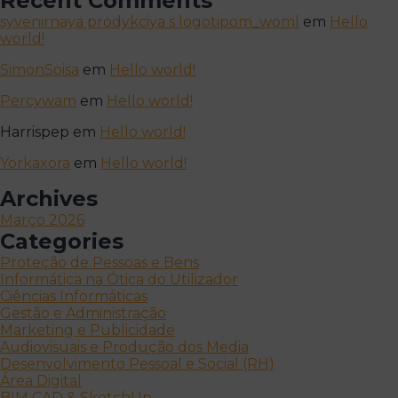
Recent Comments
syvenirnaya prodykciya s logotipom_woml
em
Hello
world!
SimonSoisa
em
Hello world!
Percywam
em
Hello world!
Harrispep
em
Hello world!
Yorkaxora
em
Hello world!
Archives
Março 2026
Categories
Proteção de Pessoas e Bens
Informática na Ótica do Utilizador
Ciências Informáticas
Gestão e Administração
Marketing e Publicidade
Audiovisuais e Produção dos Media
Desenvolvimento Pessoal e Social (RH)
Área Digital
BIM CAD & SketchUp