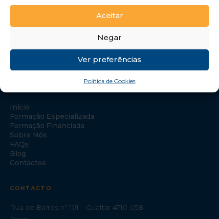
Aceitar
Negar
Ver preferências
Política de Cookies
NAVEGAÇÃO
Início
Formação Especializada
Formação Financiada
Sobre Nós
FAQs
Blog
Contactos
CONTACTO
Rua de Barros nº 101 – Gualtar 4710-058