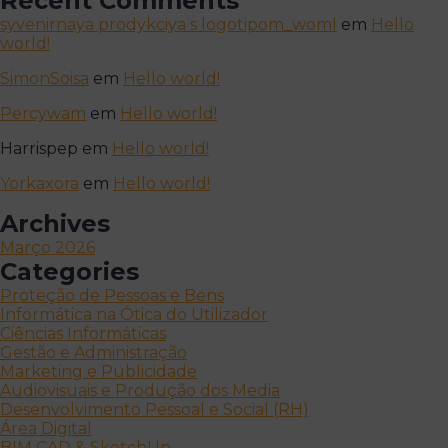
Recent Comments
syvenirnaya prodykciya s logotipom_woml
em
Hello
world!
SimonSoisa
em
Hello world!
Percywam
em
Hello world!
Harrispep
em
Hello world!
Yorkaxora
em
Hello world!
Archives
Março 2026
Categories
Proteção de Pessoas e Bens
Informática na Ótica do Utilizador
Ciências Informáticas
Gestão e Administração
Marketing e Publicidade
Audiovisuais e Produção dos Media
Desenvolvimento Pessoal e Social (RH)
Área Digital
BIM CAD & SketchUp