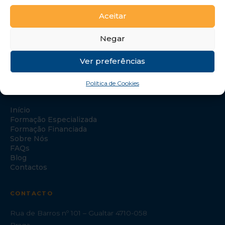
Aceitar
Negar
Ver preferências
Política de Cookies
NAVEGAÇÃO
Início
Formação Especializada
Formação Financiada
Sobre Nós
FAQs
Blog
Contactos
CONTACTO
Rua de Barros nº 101 – Gualtar 4710-058