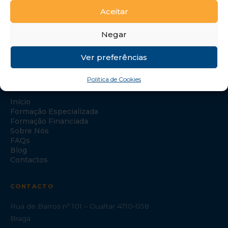
Aceitar
Negar
Ver preferências
Política de Cookies
NAVEGAÇÃO
Início
Formação Especializada
Formação Financiada
Sobre Nós
FAQs
Blog
Contactos
CONTACTO
Rua de Barros nº 101 – Gualtar 4710-058
Braga