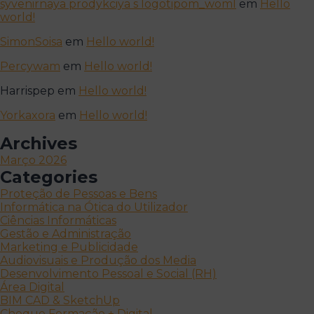
syvenirnaya prodykciya s logotipom_woml
em
Hello
world!
SimonSoisa
em
Hello world!
Percywam
em
Hello world!
Harrispep
em
Hello world!
Yorkaxora
em
Hello world!
Archives
Março 2026
Categories
Proteção de Pessoas e Bens
Informática na Ótica do Utilizador
Ciências Informáticas
Gestão e Administração
Marketing e Publicidade
Audiovisuais e Produção dos Media
Desenvolvimento Pessoal e Social (RH)
Área Digital
BIM CAD & SketchUp
Cheque Formação + Digital