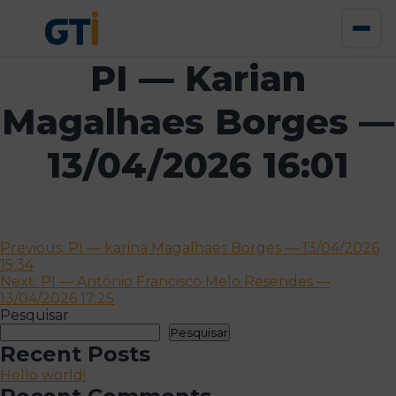
PI — Karian
Magalhaes Borges —
13/04/2026 16:01
Navegação
Previous:
PI — karina Magalhaes Borges — 13/04/2026
15:34
de
Next:
PI — António Francisco Melo Resendes —
artigos
13/04/2026 17:25
Pesquisar
Pesquisar
Recent Posts
Hello world!