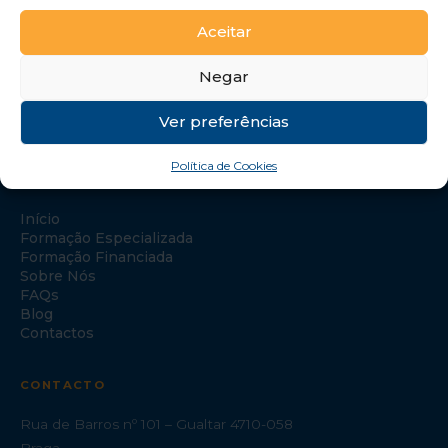
Aceitar
Negar
Ver preferências
Política de Cookies
NAVEGAÇÃO
Início
Formação Especializada
Formação Financiada
Sobre Nós
FAQs
Blog
Contactos
CONTACTO
Rua de Barros nº 101 – Gualtar 4710-058