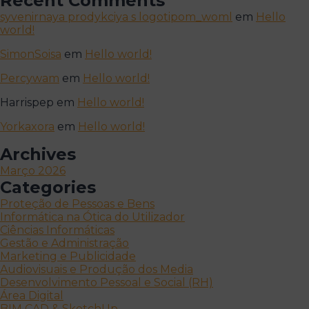
Recent Comments
syvenirnaya prodykciya s logotipom_woml
em
Hello
world!
SimonSoisa
em
Hello world!
Percywam
em
Hello world!
Harrispep
em
Hello world!
Yorkaxora
em
Hello world!
Archives
Março 2026
Categories
Proteção de Pessoas e Bens
Informática na Ótica do Utilizador
Ciências Informáticas
Gestão e Administração
Marketing e Publicidade
Audiovisuais e Produção dos Media
Desenvolvimento Pessoal e Social (RH)
Área Digital
BIM CAD & SketchUp