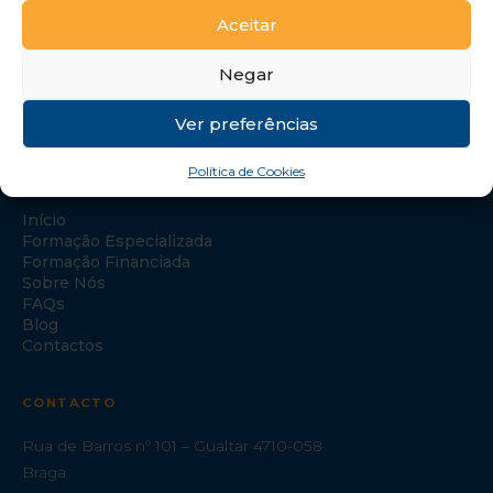
Aceitar
Negar
Ver preferências
Política de Cookies
NAVEGAÇÃO
Início
Formação Especializada
Formação Financiada
Sobre Nós
FAQs
Blog
Contactos
CONTACTO
Rua de Barros nº 101 – Gualtar 4710-058
Braga