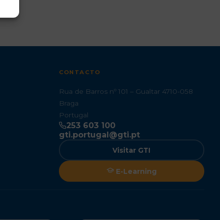
CONTACTO
Rua de Barros nº 101 – Gualtar 4710-058
Braga
Portugal
253 603 100
gti.portugal@gti.pt
Visitar GTI
E-Learning