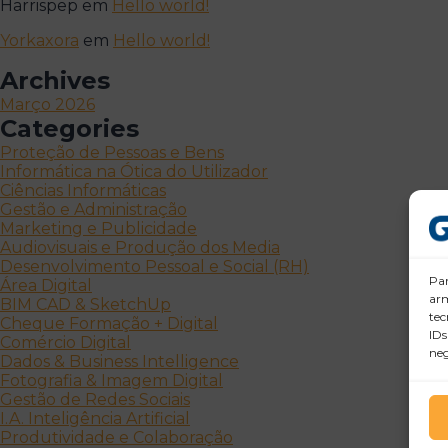
Harrispep
em
Hello world!
Yorkaxora
em
Hello world!
Archives
Março 2026
Categories
Proteção de Pessoas e Bens
Informática na Ótica do Utilizador
Ciências Informáticas
Gestão e Administração
Marketing e Publicidade
Audiovisuais e Produção dos Media
Desenvolvimento Pessoal e Social (RH)
Par
Área Digital
arm
BIM CAD & SketchUp
tec
Cheque Formação + Digital
IDs
Comércio Digital
neg
Dados & Business Intelligence
Fotografia & Imagem Digital
Gestão de Redes Sociais
I.A. Inteligência Artificial
Produtividade e Colaboração