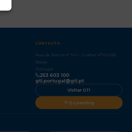
CONTACTO
Rua de Barros nº 101 – Gualtar 4710-058
Braga
Portugal
253 603 100
gti.portugal@gti.pt
Visitar GTI
E-Learning