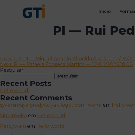
Início
Formaç
PI — Rui Ped
Navegação
Previous:
PI — Miguel Ângelo Almeida Alves — 22/04/202
Next:
PI — Rafaela Fonseca Martins — 22/04/2026 18:08
de
Pesquisar
artigos
Pesquisar
Recent Posts
Hello world!
Recent Comments
syvenirnaya prodykciya s logotipom_woml
em
Hello wor
SimonSoisa
em
Hello world!
Percywam
em
Hello world!