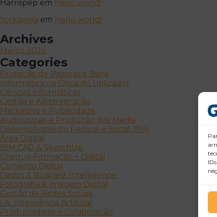
Harrispep
em
Hello world!
Yorkaxora
em
Hello world!
Archives
Março 2026
Categories
Proteção de Pessoas e Bens
Informática na Ótica do Utilizador
Ciências Informáticas
Gestão e Administração
Marketing e Publicidade
Audiovisuais e Produção dos Media
Desenvolvimento Pessoal e Social (RH)
Par
Área Digital
arm
BIM CAD & SketchUp
tec
Cheque Formação + Digital
IDs
Comércio Digital
neg
Dados & Business Intelligence
Fotografia & Imagem Digital
Gestão de Redes Sociais
I.A. Inteligência Artificial
Produtividade e Colaboração