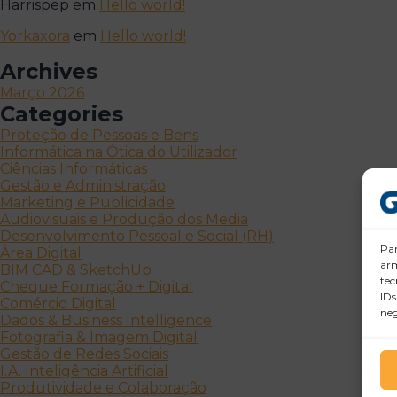
Harrispep
em
Hello world!
Yorkaxora
em
Hello world!
Archives
Março 2026
Categories
Proteção de Pessoas e Bens
Informática na Ótica do Utilizador
Ciências Informáticas
Gestão e Administração
Marketing e Publicidade
Audiovisuais e Produção dos Media
Desenvolvimento Pessoal e Social (RH)
Par
Área Digital
arm
BIM CAD & SketchUp
tec
Cheque Formação + Digital
IDs
Comércio Digital
neg
Dados & Business Intelligence
Fotografia & Imagem Digital
Gestão de Redes Sociais
I.A. Inteligência Artificial
Produtividade e Colaboração