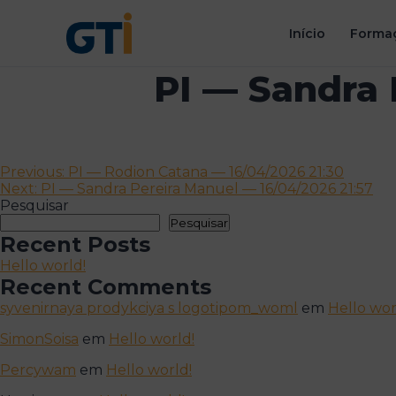
Início
Formaç
PI — Sandra 
Navegação
Previous:
PI — Rodion Catana — 16/04/2026 21:30
Next:
PI — Sandra Pereira Manuel — 16/04/2026 21:57
de
Pesquisar
artigos
Pesquisar
Recent Posts
Hello world!
Recent Comments
syvenirnaya prodykciya s logotipom_woml
em
Hello wor
SimonSoisa
em
Hello world!
Percywam
em
Hello world!