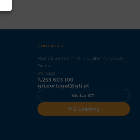
CONTACTO
Rua de Barros nº 101 – Gualtar 4710-058
Braga
Portugal
253 603 100
gti.portugal@gti.pt
Visitar GTI
E-Learning