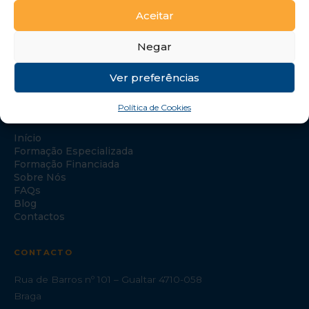
Aceitar
Negar
Ver preferências
Política de Cookies
NAVEGAÇÃO
Início
Formação Especializada
Formação Financiada
Sobre Nós
FAQs
Blog
Contactos
CONTACTO
Rua de Barros nº 101 – Gualtar 4710-058
Braga