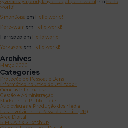
syvenirnaya prodykciya s logotipom_woml
em
Hello
world!
SimonSoisa
em
Hello world!
Percywam
em
Hello world!
Harrispep
em
Hello world!
Yorkaxora
em
Hello world!
Archives
Março 2026
Categories
Proteção de Pessoas e Bens
Informática na Ótica do Utilizador
Ciências Informáticas
Gestão e Administração
Marketing e Publicidade
Audiovisuais e Produção dos Media
Desenvolvimento Pessoal e Social (RH)
Área Digital
BIM CAD & SketchUp
Cheque Formação + Digital