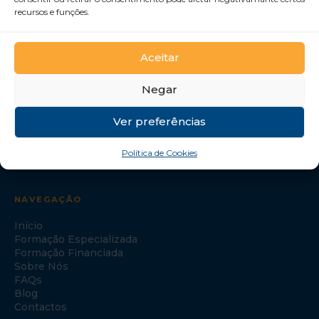
recursos e funções.
Desenvolvemos Pessoas e Organizações
GTI Portugal – Formação Profissional, S.A.
Aceitar
Negar
Ver preferências
Política de Cookies
NAVEGAÇÃO
Início
Formação Especializada
Formação Financiada
Sobre Nós
FAQs
Blog
Contactos