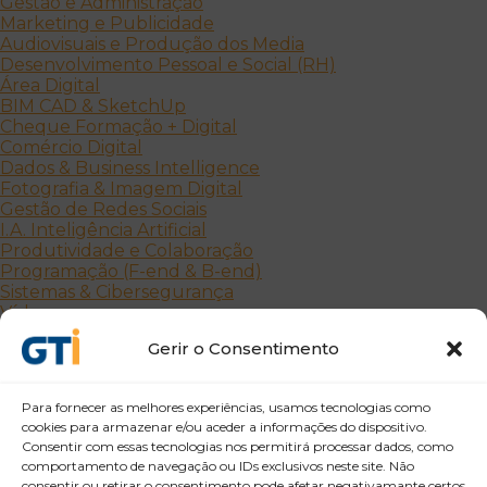
Gestão e Administração
Marketing e Publicidade
Audiovisuais e Produção dos Media
Desenvolvimento Pessoal e Social (RH)
Área Digital
BIM CAD & SketchUp
Cheque Formação + Digital
Comércio Digital
Dados & Business Intelligence
Fotografia & Imagem Digital
Gestão de Redes Sociais
I.A. Inteligência Artificial
Produtividade e Colaboração
Programação (F-end & B-end)
Sistemas & Cibersegurança
Vídeo
Outras Áreas
Gerir o Consentimento
Uncategorized
Para fornecer as melhores experiências, usamos tecnologias como
cookies para armazenar e/ou aceder a informações do dispositivo.
Consentir com essas tecnologias nos permitirá processar dados, como
comportamento de navegação ou IDs exclusivos neste site. Não
consentir ou retirar o consentimento pode afetar negativamante certos