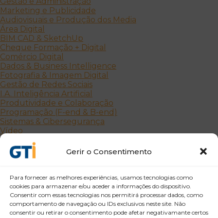
Gestão e Administração
Marketing e Publicidade
Audiovisuais e Produção dos Media
Área Digital
BIM CAD & SketchUp
Cheque Formação + Digital
Comércio Digital
Dados & Business Intelligence
Fotografia & Imagem Digital
Gestão de Redes Sociais
I.A. Inteligência Artificial
Produtividade e Colaboração
Programação (F-end & B-end)
Sistemas & Cibersegurança
Vídeo
Outras Áreas
Uncategorized
Gerir o Consentimento
Para fornecer as melhores experiências, usamos tecnologias como
cookies para armazenar e/ou aceder a informações do dispositivo.
Consentir com essas tecnologias nos permitirá processar dados, como
comportamento de navegação ou IDs exclusivos neste site. Não
consentir ou retirar o consentimento pode afetar negativamante certos