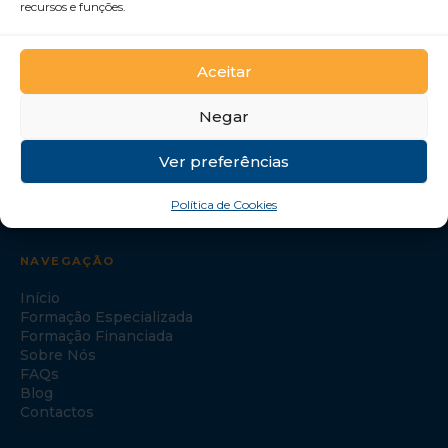
recursos e funções.
Desenvolvemos Pessoas e Organizações
GTI Portugal – Formação Profissional, S.A.
Aceitar
Negar
Ver preferências
Política de Cookies
NAVEGAÇÃO
Início
Formação Especializada
Formação Financiada
Sobre Nós
FAQs
Blog
Contactos