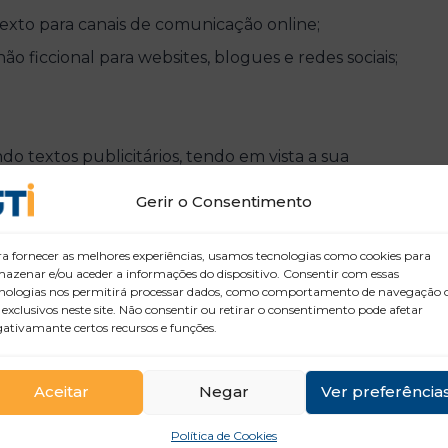
xto para canais de comunicação online;
 não ficcional para websites, blogues e redes sociais;
indo textos publicitários, tendo em vista a sua
Gerir o Consentimento
a fornecer as melhores experiências, usamos tecnologias como cookies para
azenar e/ou aceder a informações do dispositivo. Consentir com essas
nologias nos permitirá processar dados, como comportamento de navegação 
 exclusivos neste site. Não consentir ou retirar o consentimento pode afetar
ativamante certos recursos e funções.
s e no autoestudo, baseado na exposição do tema,
Aceitar
Negar
Ver preferência
xtos e mensagens, com a apresentação final de um
Política de Cookies
ificados.