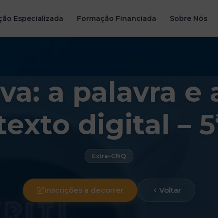
ão Especializada
Formação Financiada
Sobre Nós
tiva: a palavra
exto digital – 5
Extra-CNQ
Inscrições a decorrer
Voltar