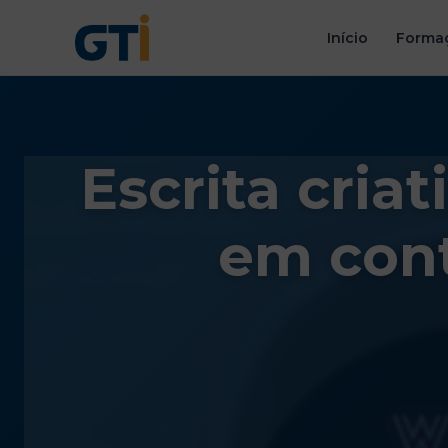
Início
Formaç
Escrita cria
em cont