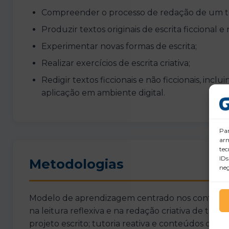
Compreender o processo de redação de um te
Produzir textos originais de escrita ficcional e
Experimentar novas formas de escrita;
Realizar exercícios de escrita criativa;
Redigir textos ficcionais e não ficcionais, inclu
aplicação em ambiente digital.
Par
arm
tec
IDs
Metodologias
neg
Modelo de aprendizagem centrado nos conteúdo
na leitura reflexiva e na redação criativa de te
projeto escrito; tutoria reativa e conteúdos divers