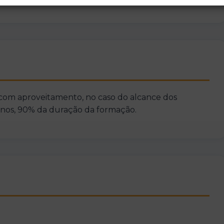
 com aproveitamento, no caso do alcance dos
menos, 90% da duração da formação.