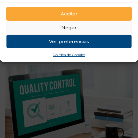
Auditorias ao sistema de gestão da qualidade
Aceitar
Pessoas 2030
Negar
Edições disponíveis
Ver preferências
16/11/2026 → 11/01/2027
Sessões Síncronas: Segundas-Feiras | 19h00 às 22h00
Política de Cookies