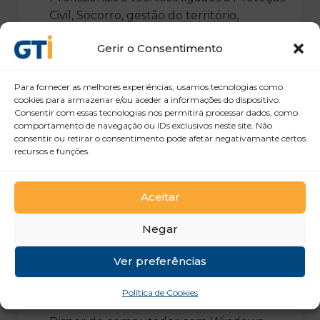
Civil, Socorro, gestão do território,
planeamento ou áreas afins, que
Gerir o Consentimento
pretendam desenvolver competências
na utilização de ferramentas digitais e SIG
aplicadas à análise geográfica e à
Para fornecer as melhores experiências, usamos tecnologias como
cookies para armazenar e/ou aceder a informações do dispositivo.
prevenção de riscos.
Consentir com essas tecnologias nos permitirá processar dados, como
comportamento de navegação ou IDs exclusivos neste site. Não
consentir ou retirar o consentimento pode afetar negativamante certos
recursos e funções.
Pré-Requisitos
Aceitar
Negar
Os participantes deverão ter
conhecimentos básicos para SIG e relação
Ver preferências
com Proteção Civil.
Política de Cookies
Ensino Secundário.