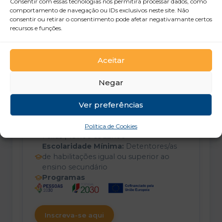
Consentir com essas tecnologias nos permitirá processar dados, como
comportamento de navegação ou IDs exclusivos neste site. Não
consentir ou retirar o consentimento pode afetar negativamante certos
recursos e funções.
Inscrições a decorrer
Aceitar
Negar
Data de Início e
05/11/2026
→
Fim:
26/11/2026
Ver preferências
Local /
Plataforma Microsoft
Plataforma:
Teams/Moodle
Horário:
Sessões Síncronas: Quintas-
Política de Cookies
Feiras | 19h00 às 22h00
Escolaridade Mínima:
Detentores/as
de habilitações igual ou superior ao
ensino secundário
Programas
Inscreva-se aqui