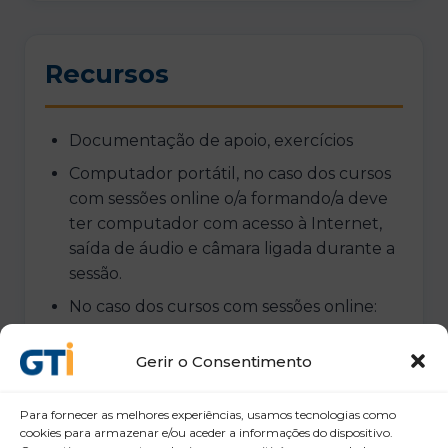
Recursos
Documentação de apoio, exercícios
Computador portátil, no caso dos cursos
com sessões online o/a formando/a deve
ter computador com acesso à Internet,
saída de áudio e câmara ligada durante a
sessão.
No caso dos cursos com sessões online:
acesso as plataformas Microsoft Teams e
Moodle (a Plataforma Moodle: usada para
Gerir o Consentimento
depósito de conteúdos e realização de
atividades (exercícios e avaliações).
Para fornecer as melhores experiências, usamos tecnologias como
cookies para armazenar e/ou aceder a informações do dispositivo.