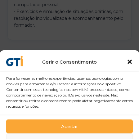
computador pessoal;
• Exercícios e simulação de situações práticas, com
resolução individualizada e acompanhamento pelo
formador.
Avaliação / Certificação
Gerir o Consentimento
Para fornecer as melhores experiências, usamos tecnologias como
Será emitido um Certificado aos/às formandos/as
cookies para armazenar e/ou aceder a informações do dispositivo.
com aproveitamento, no caso do alcance dos
Consentir com essas tecnologias nos permitirá processar dados, como
comportamento de navegação ou IDs exclusivos neste site. Não
objetivos definidos e da participação em, pelo
consentir ou retirar o consentimento pode afetar negativamante certos
menos, 90% da duração da formação.
recursos e funções.
Aceitar